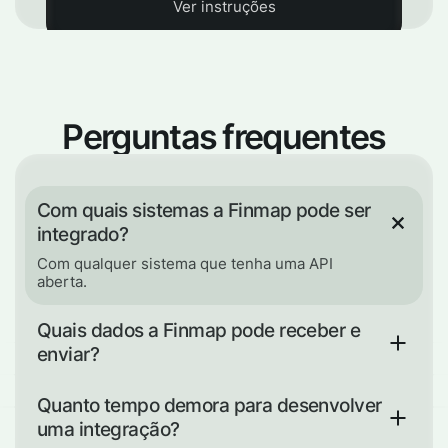
Ver instruções
Perguntas frequentes
Com quais sistemas a Finmap pode ser
integrado?
Com qualquer sistema que tenha uma API
aberta.
Quais dados a Finmap pode receber e
enviar?
Quaisquer dados que possam ser transmitidos
dentro da estrutura da documentação atual da
Quanto tempo demora para desenvolver
API.
uma integração?