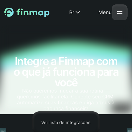
Br
Menu
Integre a Finmap com
o que já funciona para
você
Não queremos mudar a sua rotina —
queremos facilitar ela. Conecte seu CRM,
automatize suas finanças e diga adeus à
bagunça financeira
Ver lista de integrações