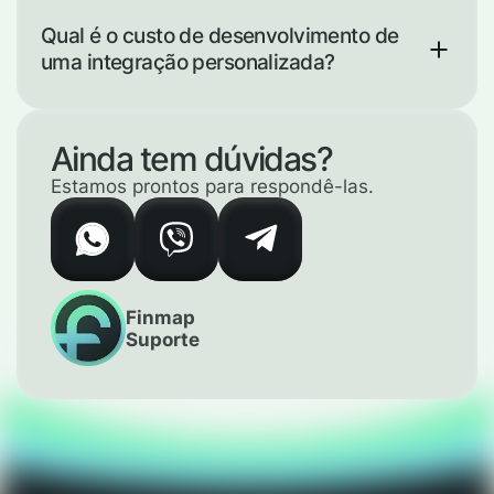
Conectar uma integração existente pode levar
até dois dias úteis, desenvolver uma nova leva
Qual é o custo de desenvolvimento de
em média duas semanas (mas o tempo
uma integração personalizada?
depende da complexidade e do escopo do
desenvolvimento).
O preço é definido individualmente,
dependendo do volume de trabalho.
Ainda tem dúvidas?
Estamos prontos para respondê-las.
Finmap
Suporte