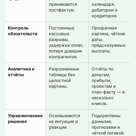
принимаются
календаря,
постфактум.
дебиторки и
кредиторки.
Контроль
Постоянные
Прозрачная
обязательств
кассовые
картина, чёткие
разрывы,
даты,
задержки оплат,
предсказуемые
потеря доверия
выплаты.
контрагентов.
Аналитика и
Разрозненные
Отчёты по
отчёты
таблицы без
деньгам,
целостной
прибыли,
картины.
проектам и
план-факту — в
несколько
кликов.
Управленческие
Основываются
Подкреплены
решения
на интуиции и
данными,
реакции.
прогнозами и
чёткой логикой.