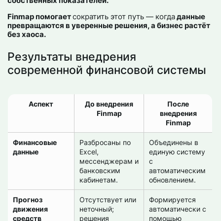
собственных показателей.
Finmap помогает
сократить этот путь — когда
данные
превращаются в уверенные решения, а бизнес растёт
без хаоса.
Результаты внедрения
современной финансовой системы
Аспект
До внедрения
После
Finmap
внедрения
Finmap
Финансовые
Разбросаны по
Объединены в
данные
Excel,
единую систему
мессенджерам и
с
банковским
автоматическим
кабинетам.
обновлением.
Прогноз
Отсутствует или
Формируется
движения
неточный;
автоматически с
средств
решения
помощью