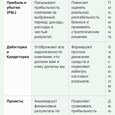
Прибыль и
Показывает
Помогает
Поз
убытки
прибыльность
оценить
опр
(P&L)
компании за
реальную
как
выбранный
рентабельность
нап
период: доходы,
бизнеса и
или
расходы и
принимать
при
чистый
стратегические
наи
результат.
решения.
при
Дебиторка
Отображают все
Формируют
Обе
и
задолженности
прогноз
чёт
Кредиторка
компании: кто
движения
вза
должен вам и
средств и
с б
кому должны вы.
позволяют
кол
избегать
кли
кассовых
под
разрывов.
сво
вып
пос
Проекты
Анализирует
Позволяет
Дае
финансовые
сравнивать
воз
результаты по
прибыльность
оце