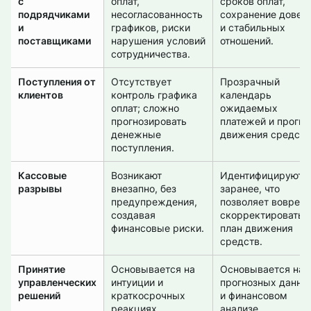
с
оплат,
сроков оплат,
подрядчиками
несогласованность
сохранение довер
и
графиков, риски
и стабильных
поставщиками
нарушения условий
отношений.
сотрудничества.
Поступления от
Отсутствует
Прозрачный
клиентов
контроль графика
календарь
оплат; сложно
ожидаемых
прогнозировать
платежей и прогно
денежные
движения средств
поступления.
Кассовые
Возникают
Идентифицируютс
разрывы
внезапно, без
заранее, что
предупреждения,
позволяет воврем
создавая
скорректировать
финансовые риски.
план движения
средств.
Принятие
Основывается на
Основывается на
управленческих
интуиции и
прогнозных данны
решений
краткосрочных
и финансовом
реакциях.
анализе.