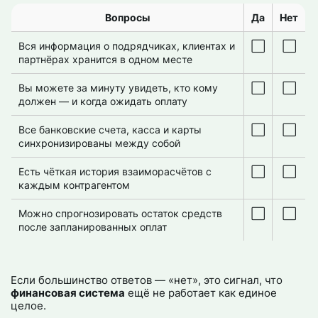
Вопросы
Да
Нет
Вся информация о подрядчиках, клиентах и
⬜️
⬜️
партнёрах хранится в одном месте
Вы можете за минуту увидеть, кто кому
⬜️
⬜️
должен — и когда ожидать оплату
Все банковские счета, касса и карты
⬜️
⬜️
синхронизированы между собой
Есть чёткая история взаиморасчётов с
⬜️
⬜️
каждым контрагентом
Можно спрогнозировать остаток средств
⬜️
⬜️
после запланированных оплат
Если большинство ответов — «нет», это сигнал, что
финансовая система
ещё не работает как единое
целое.