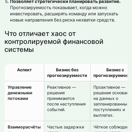
Позволяет стратегически планировать развитие.
Прогнозируемость показывает, когда можно
инвестировать, расширять команду или запускать
новые направления без риска нехватки средств.
Что отличает хаос от
контролируемой финансовой
системы
Аспект
Бизнес без
Бизнес с
прогнозируемости
прогнозируемост
Управление
Реактивное —
Проактивное —
денежными
решения
решения основан
потоками
принимаются
на данных о
после наступления
запланированных
событий.
поступлениях и
выплатах.
Взаиморасчёты
Частые задержки
Чёткое соблюдени