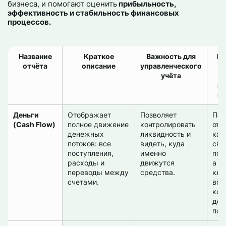
бизнеса, и помогают оценить
прибыльность,
эффективность и стабильность финансовых
процессов.
Название
Краткое
Важность для
Це
отчёта
описание
управленческого
к
учёта
к
п
Деньги
Отображает
Позволяет
Пом
(Cash Flow)
полное движение
контролировать
отс
денежных
ликвидность и
как
потоков: все
видеть, куда
свя
поступления,
именно
под
расходы и
движутся
а к
переводы между
средства.
кли
счетами.
вов
кор
де
пот