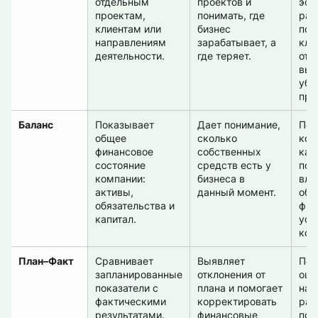
отдельным
проектов и
эфф
проектам,
понимать, где
раб
клиентам или
бизнес
под
направлениям
зарабатывает, а
кли
деятельности.
где теряет.
отд
выя
убы
про
Баланс
Показывает
Дает понимание,
Поз
общее
сколько
кон
финансовое
собственных
как
состояние
средств есть у
под
компании:
бизнеса в
вли
активы,
данный момент.
об
обязательства и
фин
капитал.
уст
ком
План–Факт
Сравнивает
Выявляет
Поз
запланированные
отклонения от
оце
показатели с
плана и помогает
нас
фактическими
корректировать
рас
результатами.
финансовые
под