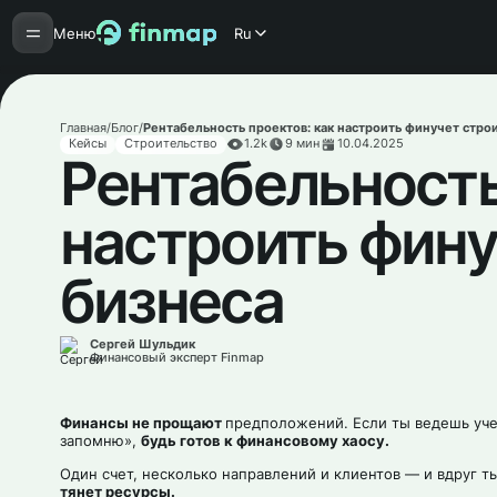
Меню
Ru
Главная
/
Блог
/
Рентабельность проектов: как настроить финучет стро
Кейсы
Строительство
1.2k
9
мин
10.04.2025
Рентабельность
настроить фину
бизнеса
Сергей Шульдик
Финансовый эксперт Finmap
Финансы не прощают
предположений. Если ты ведешь уче
запомню»,
будь готов к финансовому хаосу.
Один счет, несколько направлений и клиентов — и вдруг т
тянет ресурсы.