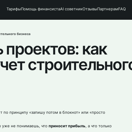
Тарифы
Помощь финансиста
AI советник
Отзывы
Партнерам
FAQ
ительного бизнеса
 проектов: как
чет строительног
т по принципу «запишу потом в блокнот» или «просто
ы уже не понимаешь, что
приносит прибыль
, а что только