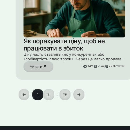
Як порахувати ціну, щоб не
працювати в збиток
Ціну часто ставлять «як у конкурентів» або
«собівартість плюс трохи». Через це легко продавати
в мінус і не помічати цього. Як рахувати ціну
Читати
142
7
хв
27.07.2026
правильно.
1
2
…
19