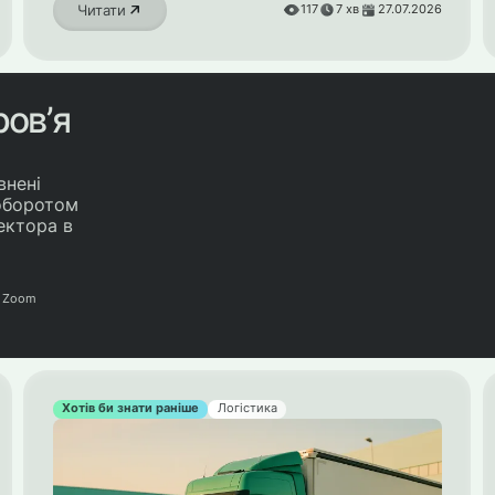
Читати
117
7
хв
27.07.2026
ровʼя
внені
 оборотом
ектора в
у Zoom
Хотів би знати раніше
Логістика