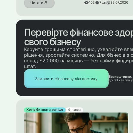
Читати
102
7
хв
28.07.2026
Перевірте фінансове здо
свого бізнесу
Керуйте грошима стратегічно, ухвалюйте впе
рішення, зростайте системно. Для бізнесів з
понад $20 000 на місяць — без найму фіндир
штат.
Безкоштовно,
Замовити фінансову діагностику
до 60 хвилин 
Хотів би знати раніше
Фінанси