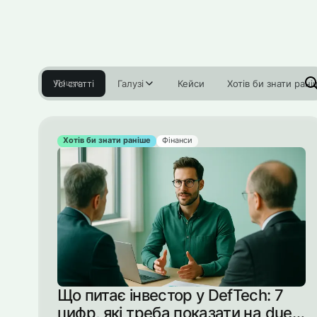
Усі статті
Галузі
Кейси
Хотів би знати рані
Хотів би знати раніше
Фінанси
Що питає інвестор у DefTech: 7
цифр, які треба показати на due