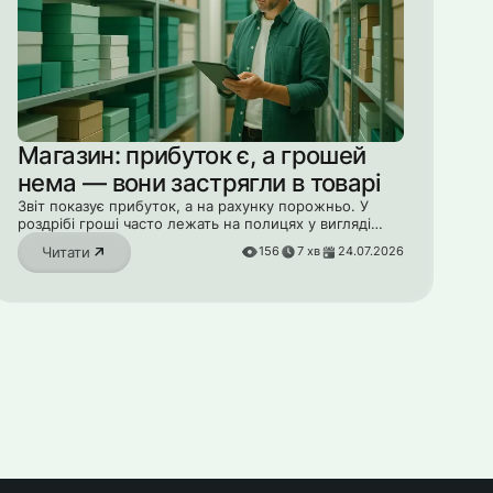
Магазин: прибуток є, а грошей
нема — вони застрягли в товарі
Звіт показує прибуток, а на рахунку порожньо. У
роздрібі гроші часто лежать на полицях у вигляді
залишків. Як побачити це й розморозити кеш.
Читати
156
7
хв
24.07.2026