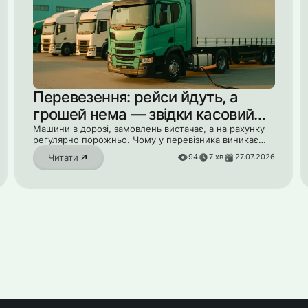
Перевезення: рейси йдуть, а
грошей нема — звідки касовий
розрив
Машини в дорозі, замовлень вистачає, а на рахунку
регулярно порожньо. Чому у перевізника виникає
касовий розрив і як його закрити, не беручи кредитів.
Читати
94
7
хв
27.07.2026