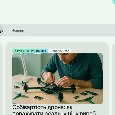
ше
Новини
Хотів би знати раніше
Виробництво
Собівартість дрона: як
порахувати реальну ціну виробу