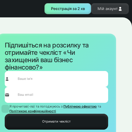
Реєстрація за 2 хв
Мій акаунт
Підпишіться на розсилку та
отримайте чекліст «Чи
захищений ваш бізнес
фінансово?»
Я прочитав(-ла) та погоджуюсь з
Публічною офертою
та
Політикою конфіденційності