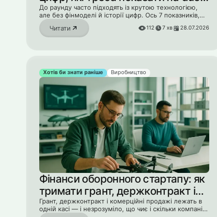
diligence
До раунду часто підходять із крутою технологією,
але без фінмоделі й історії цифр. Ось 7 показників,
які інвестор попросить на due diligence.
Читати
112
7
хв
28.07.2026
Хотів би знати раніше
Виробництво
Фінанси оборонного стартапу: як
тримати грант, держконтракт і
комерцію в одній картині
Грант, держконтракт і комерційні продажі лежать в
одній касі — і незрозуміло, що чиє і скільки компанія
реально заробляє. Як зібрати всю картину.