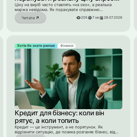
— від компонентів до годин
Ціну на виріб часто ставлять «на око», а реальна
маржа невідома. Як порахувати справжню
інженерів
собівартість — від компонентів до годин інженерів і
Читати
205
7
хв
28.07.2026
R&D.
Хотів би знати раніше
Фінанси
Кредит для бізнесу: коли він
рятує, а коли топить
Кредит — це інструмент, а не порятунок. Як
відрізнити ситуацію, де позика розганяє бізнес, від
тієї, де вона тільки поглиблює яму.