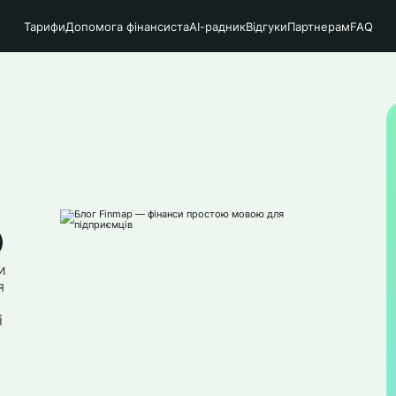
Тарифи
Допомога фінансиста
АІ-радник
Відгуки
Партнерам
FAQ
ю
и
я
і