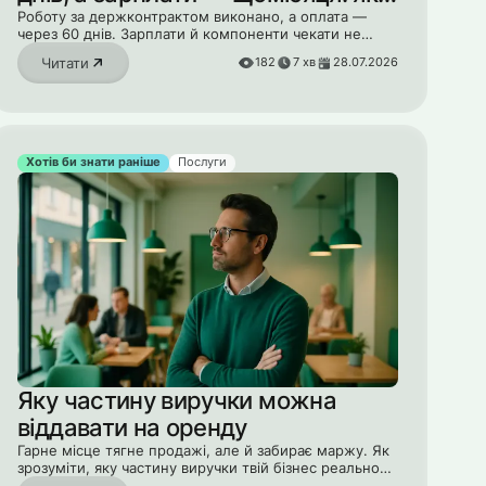
пережити касовий розрив
Роботу за держконтрактом виконано, а оплата —
через 60 днів. Зарплати й компоненти чекати не
можуть. Як пройти цей розрив без паніки й кредитів.
Читати
182
7
хв
28.07.2026
Хотів би знати раніше
Послуги
Яку частину виручки можна
віддавати на оренду
Гарне місце тягне продажі, але й забирає маржу. Як
зрозуміти, яку частину виручки твій бізнес реально
може віддавати на оренду й не працювати на